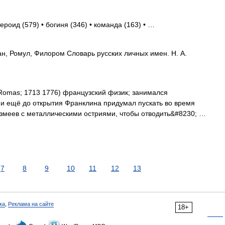
ероид (579) • богиня (346) • команда (163) • …
, Ромул, Филором Словарь русских личных имен. Н. А.
Romas; 1713 1776) французский физик; занимался
 и ещё до открытия Франклина придумал пускать во время
 змеев с металлическими остриями, чтобы отводить&#8230; …
7
8
9
10
11
12
13
ка
,
Реклама на сайте
18+