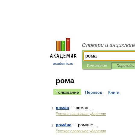
Словари и энциклоп
academic.ru
Толкования
Переводы
рома
Толкование
Перевод
Книги
рома́н
— роман …
1
Русское словесное ударение
рома́нс
— романс …
2
Русское словесное ударение