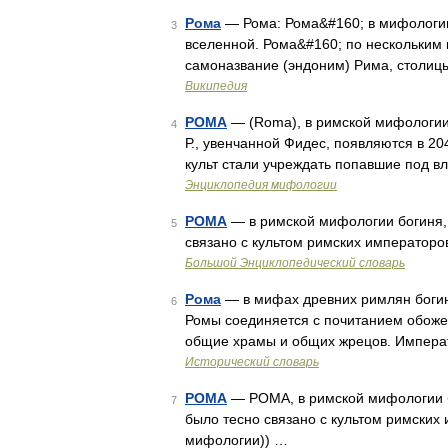
Рома
— Рома: Рома&#160; в мифологии
3
вселенной. Рома&#160; по нескольким
самоназвание (эндоним) Рима, столицы
Википедия
РОМА
— (Rоmа), в римской мифологии
4
Р., увенчанной Фидес, появляются в 204
культ стали учреждать попавшие под в
Энциклопедия мифологии
РОМА
— в римской мифологии богиня,
5
связано с культом римских император
Большой Энциклопедический словарь
Рома
— в мифах древних римлян богиня
6
Ромы соединяется с почитанием обожес
общие храмы и общих жрецов. Импера
Исторический словарь
РОМА
— РОМА, в римской мифологии б
7
было тесно связано с культом римских
мифологии)) …