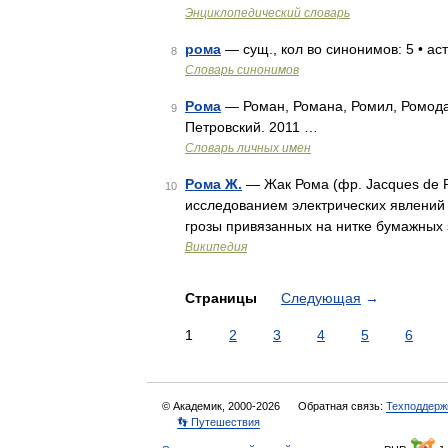
Энциклопедический словарь
рома
— сущ., кол во синонимов: 5 • аст
8
Словарь синонимов
Рома
— Роман, Романа, Ромил, Ромодан
9
Петровский. 2011 …
Словарь личных имен
Рома Ж.
— Жак Рома (фр. Jacques de 
10
исследованием электрических явлений
грозы привязанных на нитке бумажных
Википедия
Страницы
Следующая
→
1
2
3
4
5
6
© Академик, 2000-2026
Обратная связь:
Техподдерж
👣 Путешествия