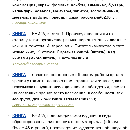
компиляция, увраж, фолиант; альбом, альманах, букварь,
календарь, новелла, мемуары, записки, воспоминания,
дневник, памфлет, повесть, поэма, рассказ,&#8230; …
Словарь синонимов
КНИГА
— КНИГА, и, жен. 1. Произведение печати (в
7
старину также рукописное) в виде переплетённых листов с
каким н. текстом. Интересная к. Писатель выпустил в свет
новую книгу. К. стихов. Сидеть за книгой (читать), над
книгами (много читать). Сесть за&#8230; …
Толковый словарь Ожегова
КНИГА
— является постоянным объектом работы органа
8
зрения у грамотного населения страны; качества ее, как
показывают научные исследования и наблюдения, влияют
на состояние зрения всего населения, в особенности тех
его групп, для к рых книга является&#8230; …
Большая медицинская энциклопедия
КНИГА
— КНИГА, непериодическое издание в виде
9
сброшюрованных листов печатного материала (объем
более 48 страниц); произведение художественной, научной,