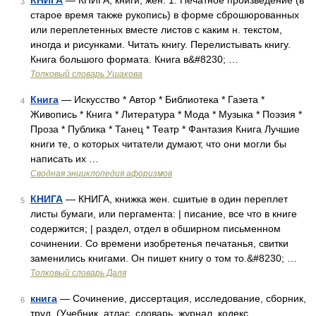
КНИГА
— КНИГА, книги, жен. 1. Печатное произведение (в
3
старое время также рукопись) в форме сброшюрованных
или переплетенных вместе листов с каким н. текстом,
иногда и рисунками. Читать книгу. Перелистывать книгу.
Книга большого формата. Книга в&#8230; …
Толковый словарь Ушакова
Книга
— Искусство * Автор * Библиотека * Газета *
4
Живопись * Книга * Литература * Мода * Музыка * Поэзия *
Проза * Публика * Танец * Театр * Фантазия Книга Лучшие
книги те, о которых читатели думают, что они могли бы
написать их …
Сводная энциклопедия афоризмов
КНИГА
— КНИГА, книжка жен. сшитые в один переплет
5
листы бумаги, или пергамента: | писание, все что в книге
содержится; | раздел, отдел в обширном письменном
сочинении. Со времени изобретенья печатанья, свитки
заменились книгами. Он пишет книгу о том то.&#8230; …
Толковый словарь Даля
книга
— Сочинение, диссертация, исследование, сборник,
6
труд. (Учебник, атлас, словарь, журнал, кодекс,