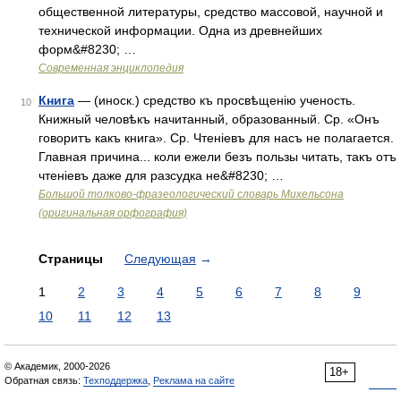
общественной литературы, средство массовой, научной и
технической информации. Одна из древнейших
форм&#8230; …
Современная энциклопедия
Книга
— (иноск.) средство къ просвѣщенію ученость.
10
Книжный человѣкъ начитанный, образованный. Ср. «Онъ
говоритъ какъ книга». Ср. Чтеніевъ для насъ не полагается.
Главная причина... коли ежели безъ пользы читать, такъ отъ
чтеніевъ даже для разсудка не&#8230; …
Большой толково-фразеологический словарь Михельсона
(оригинальная орфография)
Страницы
Следующая
→
1
2
3
4
5
6
7
8
9
10
11
12
13
© Академик, 2000-2026
18+
Обратная связь:
Техподдержка
,
Реклама на сайте