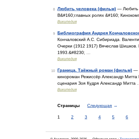
Любить человека (фильм)
— Любить 
8
В&#160;главных ролях &#160; Киноком
Википедия
Библиография Андрея Кончаловско
9
Кончаловский А.С. Сибириада. Валенти
Очерки (1912 1917) Вячеслав Шишков. 
1993.&#8230; …
Википедия
Граница. Таёжный роман (фильм)
— 
10
кинороман Режиссёр Александр Митта 
сценария Зоя Кудря Александр Митта 
Википедия
Страницы
Следующая
→
1
2
3
4
5
6