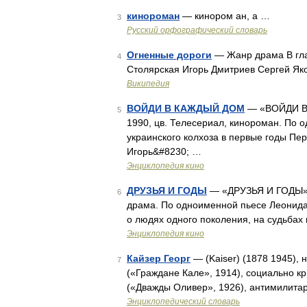
кинороман
— кинором ан, а …
3
Русский орфографический словарь
Огненные дороги
— Жанр драма В гла
4
Столярская Игорь Дмитриев Сергей Я
Википедия
ВОЙДИ В КАЖДЫЙ ДОМ
— «ВОЙДИ В 
5
1990, цв. Телесериал, кинороман. По
украинского колхоза в первые годы Пе
Игорь&#8230; …
Энциклопедия кино
ДРУЗЬЯ И ГОДЫ
— «ДРУЗЬЯ И ГОДЫ», 
6
драма. По одноименной пьесе Леонида
о людях одного поколения, на судьбах
Энциклопедия кино
Кайзер Георг
— (Kaiser) (1878 1945),
7
(«Граждане Кале», 1914), социально кр
(«Дважды Оливер», 1926), антимилитар
Энциклопедический словарь