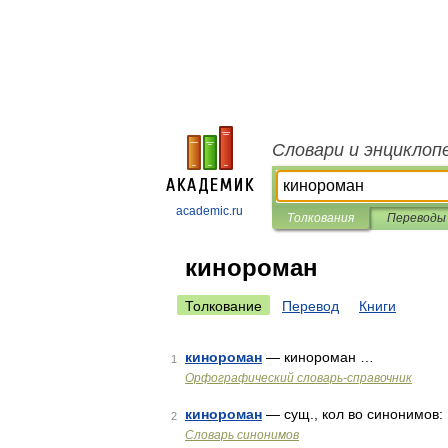
Словари и энциклоп
academic.ru
Толкования
Переводы
кинороман
Толкование
Перевод
Книги
кинороман
— кинороман …
1
Орфографический словарь-справочник
кинороман
— сущ., кол во синонимов: 
2
Словарь синонимов