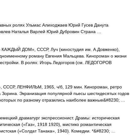
вных ролях Ульмас Алиходжаев Юрий Гусев Данута
ковлев Наталья Варлей Юрий Дубровин Страна …
КАЖДЫЙ ДОМ», СССР, Луч (киностудия им. А.Довженко),
 одноименному роману Евгения Мальцева. Кинороман о жизни
рестройки. В ролях: Игорь Ледогоров (см. ЛЕДОГОРОВ
СССР, ЛЕНФИЛЬМ, 1965, ч/б, 129 мин. Кинороман, ретро
 Зорина. Экранизация популярной пьесы шестидесятых годов
 которых по разному отразились наиболее важные&#8230; …
 немецкий драматург экспрессионист. Драмы: историческая
итическая («Газ», 1918 1920), мистико романтическая
истская («Солдат Танака», 1940). Комедии. *&#8230; …