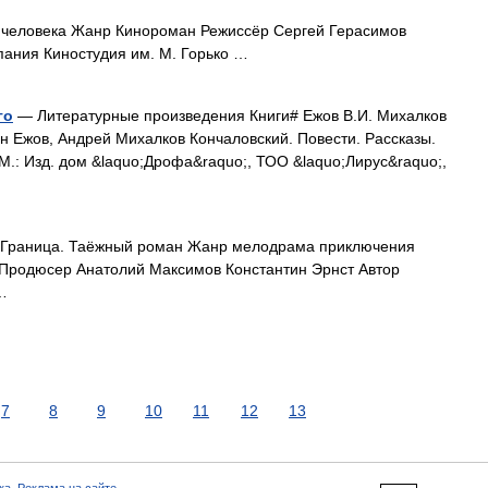
человека Жанр Кинороман Режиссёр Сергей Герасимов
пания Киностудия им. М. Горько …
го
— Литературные произведения Книги# Ежов В.И. Михалков
н Ежов, Андрей Михалков Кончаловский. Повести. Рассказы.
М.: Изд. дом &laquo;Дрофа&raquo;, ТОО &laquo;Лирус&raquo;,
Граница. Таёжный роман Жанр мелодрама приключения
Продюсер Анатолий Максимов Константин Эрнст Автор
…
7
8
9
10
11
12
13