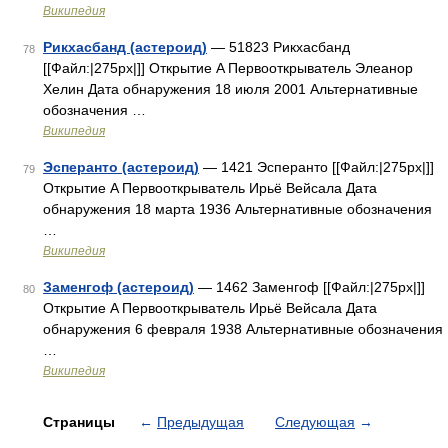
Википедия
Рикхасбанд (астероид)
— 51823 Рикхасбанд
78
[[Файл:|275px|]] Открытие A Первооткрыватель Элеанор
Хелин Дата обнаружения 18 июля 2001 Альтернативные
обозначения …
Википедия
Эсперанто (астероид)
— 1421 Эсперанто [[Файл:|275px|]]
79
Открытие A Первооткрыватель Ирьё Вейсала Дата
обнаружения 18 марта 1936 Альтернативные обозначения
…
Википедия
Заменгоф (астероид)
— 1462 Заменгоф [[Файл:|275px|]]
80
Открытие A Первооткрыватель Ирьё Вейсала Дата
обнаружения 6 февраля 1938 Альтернативные обозначения
…
Википедия
Страницы
←
Предыдущая
Следующая
→