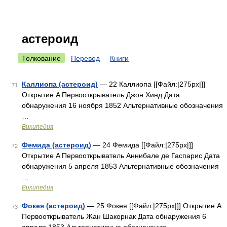
астероид
Толкование
Перевод
Книги
Каллиопа (астероид)
— 22 Каллиопа [[Файл:|275px|]]
71
Открытие A Первооткрыватель Джон Хинд Дата
обнаружения 16 ноября 1852 Альтернативные обозначения
…
Википедия
Фемида (астероид)
— 24 Фемида [[Файл:|275px|]]
72
Открытие A Первооткрыватель Аннибале де Гаспарис Дата
обнаружения 5 апреля 1853 Альтернативные обозначения
…
Википедия
Фокея (астероид)
— 25 Фокея [[Файл:|275px|]] Открытие A
73
Первооткрыватель Жан Шакорнак Дата обнаружения 6