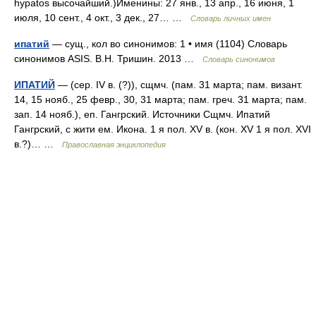
hypatos высочайший.)Именины: 27 янв., 13 апр., 16 июня, 1
июля, 10 сент., 4 окт., 3 дек., 27… …
Словарь личных имен
ипатий
— сущ., кол во синонимов: 1 • имя (1104) Словарь
синонимов ASIS. В.Н. Тришин. 2013 …
Словарь синонимов
ИПАТИЙ
— (сер. IV в. (?)), сщмч. (пам. 31 марта; пам. визант.
14, 15 нояб., 25 февр., 30, 31 марта; пам. греч. 31 марта; пам.
зап. 14 нояб.), еп. Гангрский. Источники Сщмч. Ипатий
Гангрский, с жити ем. Икона. 1 я пол. XV в. (кон. XV 1 я пол. XVI
в.?)… …
Православная энциклопедия