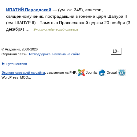
ИПАТИЙ Персидский
— (ум. ок. 345), епископ,
священномученик, пострадавший в гонение царя Шапура II
(см. ШАПУР II) . Память в Православной церкви 20 ноября (3
декабря) …
Энциклопедический словарь
© Академик, 2000-2026
18+
Обратная связь:
Техподдержка
,
Реклама на сайте
👣 Путешествия
Экспорт словарей на сайты
, сделанные на PHP,
Joomla,
Drupal,
WordPress, MODx.