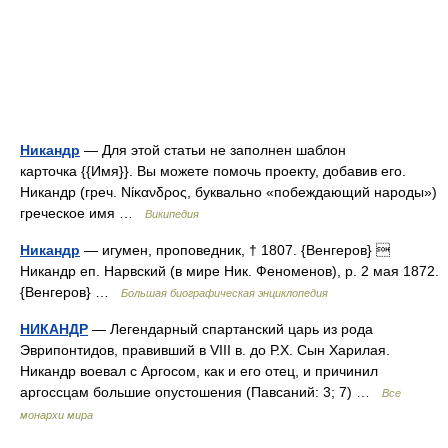
Никандр
— Для этой статьи не заполнен шаблон
карточка {{Имя}}. Вы можете помочь проекту, добавив его.
Никандр (греч. Νίκανδρος, буквально «побеждающий народы»)
греческое имя …
Википедия
Никандр
— игумен, проповедник, † 1807. {Венгеров} 
Никандр еп. Нарвский (в мире Ник. Феноменов), р. 2 мая 1872.
{Венгеров} …
Большая биографическая энциклопедия
НИКАНДР
— Легендарный спартанский царь из рода
Эврипонтидов, правивший в VIII в. до Р.Х. Сын Харилая.
Никандр воевал с Аргосом, как и его отец, и причинил
аргоссцам большие опустошения (Павсаний: 3; 7) …
Все
монархи мира