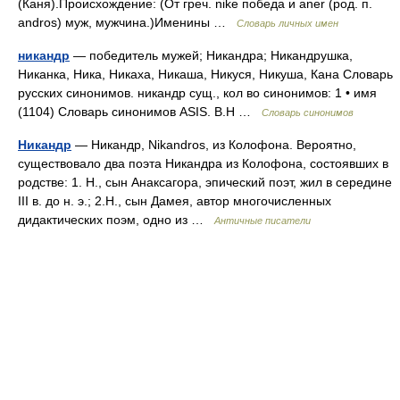
(Каня).Происхождение: (От греч. nike победа и aner (род. п.
andros) муж, мужчина.)Именины …
Словарь личных имен
никандр
— победитель мужей; Никандра; Никандрушка,
Никанка, Ника, Никаха, Никаша, Никуся, Никуша, Кана Словарь
русских синонимов. никандр сущ., кол во синонимов: 1 • имя
(1104) Словарь синонимов ASIS. В.Н …
Словарь синонимов
Никандр
— Никандр, Nikandros, из Колофона. Вероятно,
существовало два поэта Никандра из Колофона, состоявших в
родстве: 1. Н., сын Анаксагора, эпический поэт, жил в середине
III в. до н. э.; 2.Н., сын Дамея, автор многочисленных
дидактических поэм, одно из …
Античные писатели